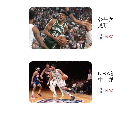
公牛
见顶
NB
NBA
中，
NB