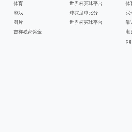
体育
世界杯买球平台
体
游戏
球探足球比分
买
图片
世界杯买球平台
靠
吉祥独家奖金
电
p