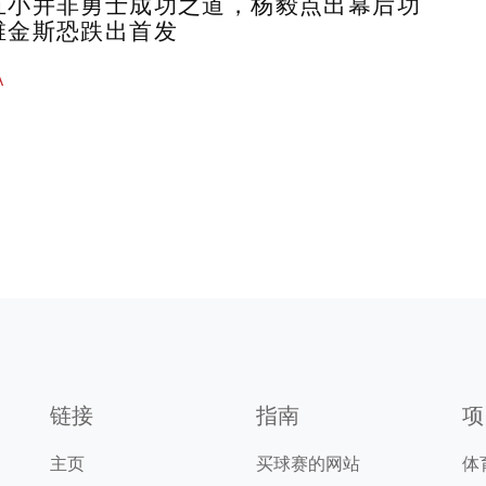
五小并非勇士成功之道，杨毅点出幕后功
维金斯恐跌出首发
A
链接
指南
项
主页
买球赛的网站
体