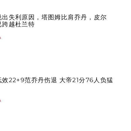
说出失利原因，塔图姆比肩乔丹，皮尔
已跨越杜兰特
A
效22+9范乔丹伤退 大帝21分76人负猛
A