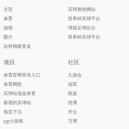
主页
买球赛的网站
体育
世界杯买球平台
游戏
球探足球比分
图片
世界杯买球平台
吉祥独家奖金
项目
社区
体育官网登录入口
九游会
体育网投
冠军
买球站现金体育
凯发
靠谱的买球站
优博
电竞下注
开云
pg小游戏
万博