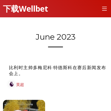
下载Wellbet
June 2023
比利时主帅多梅尼科·特德斯科在赛后新闻发布
会上。
英超