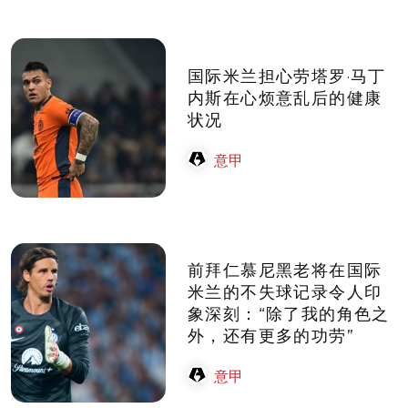
国际米兰担心劳塔罗·马丁
内斯在心烦意乱后的健康
状况
意甲
前拜仁慕尼黑老将在国际
米兰的不失球记录令人印
象深刻：“除了我的角色之
外，还有更多的功劳”
意甲