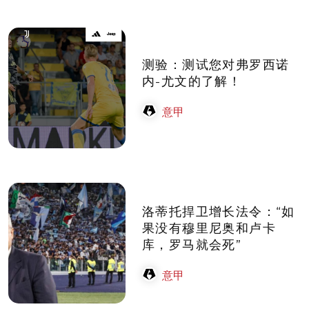
测验：测试您对弗罗西诺
内-尤文的了解！
意甲
洛蒂托捍卫增长法令：“如
果没有穆里尼奥和卢卡
库，罗马就会死”
意甲