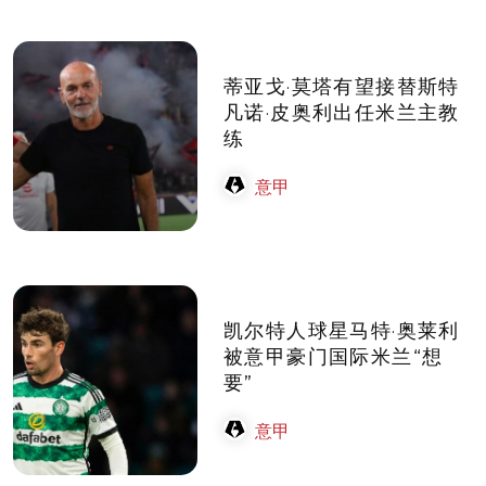
蒂亚戈·莫塔有望接替斯特
凡诺·皮奥利出任米兰主教
练
意甲
凯尔特人球星马特·奥莱利
被意甲豪门国际米兰“想
要”
意甲