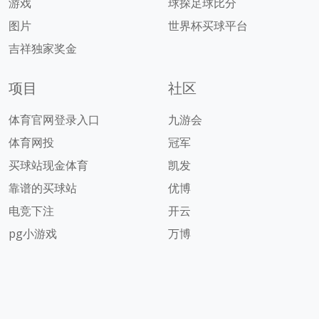
游戏
球探足球比分
图片
世界杯买球平台
吉祥独家奖金
项目
社区
体育官网登录入口
九游会
体育网投
冠军
买球站现金体育
凯发
靠谱的买球站
优博
电竞下注
开云
pg小游戏
万博