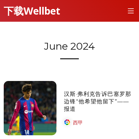
下载Wellbet
June 2024
汉斯·弗利克告诉巴塞罗那
边锋“他希望他留下”——
报道
西甲