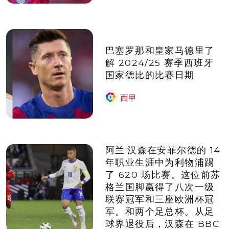
巴塞罗那和皇家马德里了
解 2024/25 赛季西班牙
国家德比的比赛日期
西甲
阿兰·汉森在安菲尔德的 14
年职业生涯中为利物浦踢
了 620 场比赛。这位前苏
格兰国脚赢得了八次一级
联赛冠军和三座欧洲杯冠
军。和两个足总杯。从足
球界退役后，汉森在 BBC