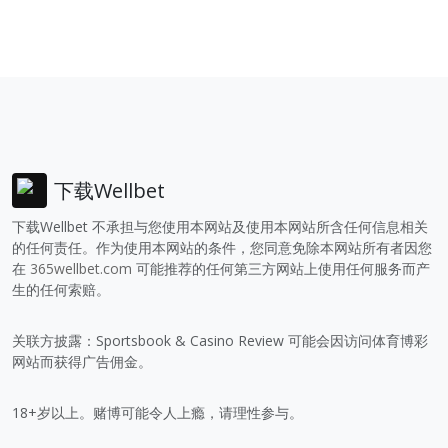
下载Wellbet
下载Wellbet 不承担与您使用本网站及使用本网站所含任何信息相关
的任何责任。作为使用本网站的条件，您同意免除本网站所有者因您
在
365wellbet.com
可能推荐的任何第三方网站上使用任何服务而产
生的任何索赔。
关联方披露：Sportsbook & Casino Review 可能会因访问体育博彩
网站而获得广告佣金。
18+岁以上。赌博可能令人上瘾，请理性参与。