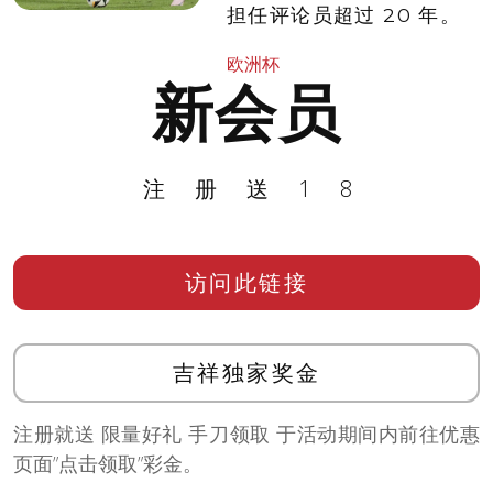
担任评论员超过 20 年。
欧洲杯
新会员
注册送18
访问此链接
吉祥独家奖金
注册就送 限量好礼 手刀领取 于活动期间内前往优惠
页面”点击领取”彩金。