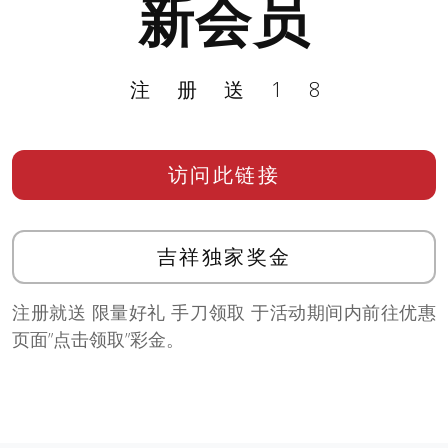
新会员
注册送18
访问此链接
吉祥独家奖金
注册就送 限量好礼 手刀领取 于活动期间内前往优惠
页面”点击领取”彩金。