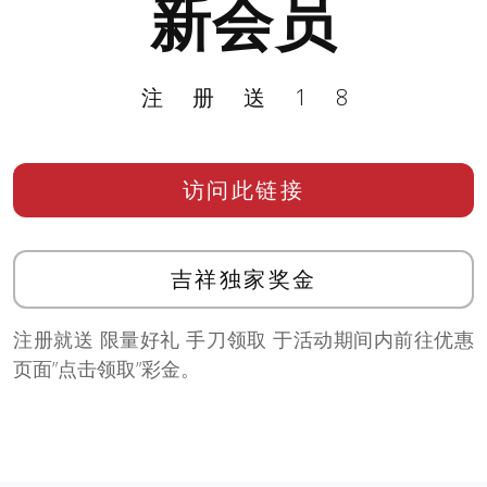
新会员
注册送18
访问此链接
吉祥独家奖金
注册就送 限量好礼 手刀领取 于活动期间内前往优惠
页面”点击领取”彩金。