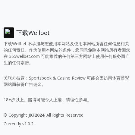
下载Wellbet
下载Wellbet 不承担与您使用本网站及使用本网站所含任何信息相关
的任何责任。作为使用本网站的条件，您同意免除本网站所有者因您
在
365wellbet.com
可能推荐的任何第三方网站上使用任何服务而产
生的任何索赔。
关联方披露：Sportsbook & Casino Review 可能会因访问体育博彩
网站而获得广告佣金。
18+岁以上。赌博可能令人上瘾，请理性参与。
© Copyright
JXF2024
. All Rights Reserved
Currently v1.0.2.