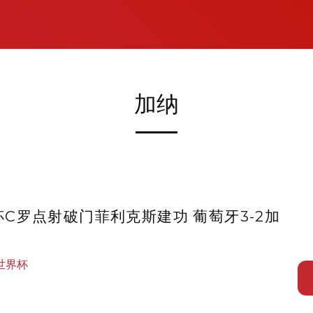
加纳
​C罗点射破门菲利克斯建功 葡萄牙3-2加
年世界杯