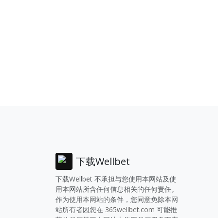
下载Wellbet
下载Wellbet 不承担与您使用本网站及使
用本网站所含任何信息相关的任何责任。
作为使用本网站的条件，您同意免除本网
站所有者因您在
365wellbet.com
可能推