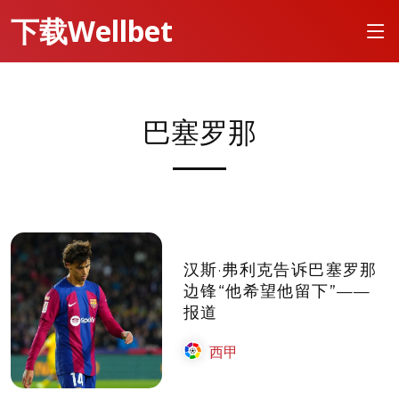
下载Wellbet
巴塞罗那
汉斯·弗利克告诉巴塞罗那
边锋“他希望他留下”——
报道
西甲