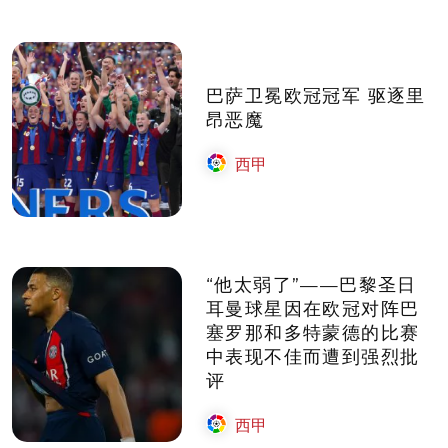
巴萨卫冕欧冠冠军 驱逐里
昂恶魔
西甲
“他太弱了”——巴黎圣日
耳曼球星因在欧冠对阵巴
塞罗那和多特蒙德的比赛
中表现不佳而遭到强烈批
评
西甲