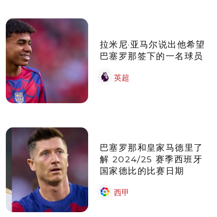
拉米尼·亚马尔说出他希望
巴塞罗那签下的一名球员
英超
巴塞罗那和皇家马德里了
解 2024/25 赛季西班牙
国家德比的比赛日期
西甲