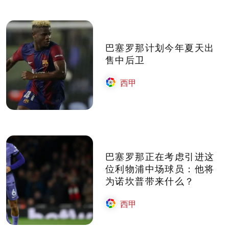
巴塞罗那计划今年夏天出
售中后卫
西甲
巴塞罗那正在考虑引进这
位利物浦中场球员：他将
为诺坎普带来什么？
西甲