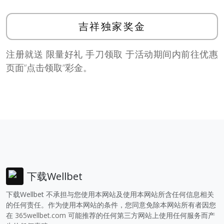
吉祥独家奖金
注册就送 限量好礼 手刀领取 于活动期间内前往优惠
页面”点击领取”彩金。
下载Wellbet
下载Wellbet 不承担与您使用本网站及使用本网站所含任何信息相关
的任何责任。作为使用本网站的条件，您同意免除本网站所有者因您
在
365wellbet.com
可能推荐的任何第三方网站上使用任何服务而产