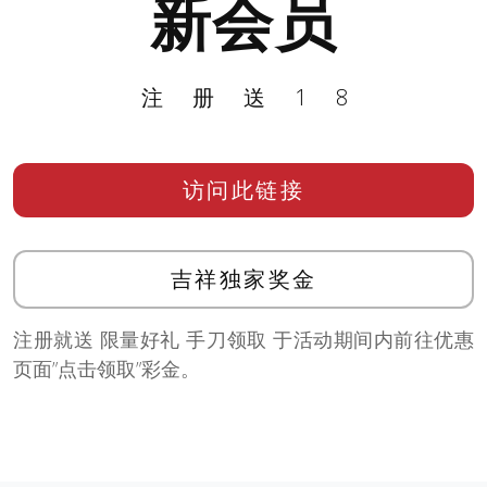
新会员
注册送18
访问此链接
吉祥独家奖金
注册就送 限量好礼 手刀领取 于活动期间内前往优惠
页面”点击领取”彩金。