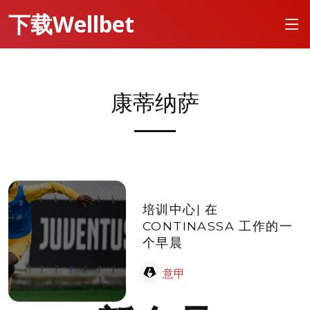
下载Wellbet
康蒂纳萨
培训中心| 在
CONTINASSA 工作的一
个早晨
意甲