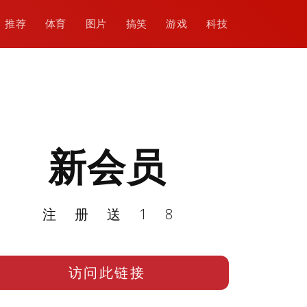
推荐
体育
图片
搞笑
游戏
科技
新会员
注册送18
访问此链接