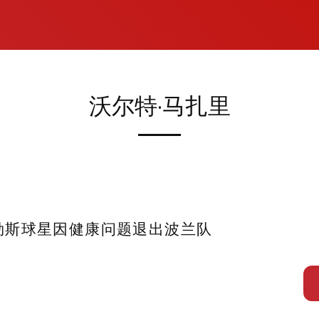
沃尔特·马扎里
勒斯球星因健康问题退出波兰队
甲