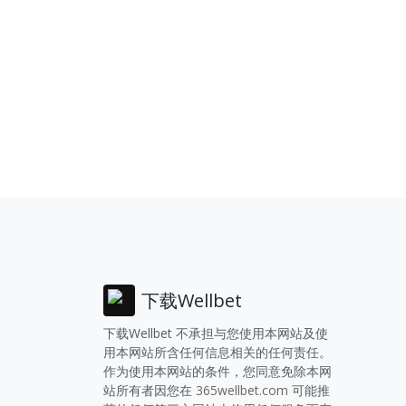
下载Wellbet
下载Wellbet 不承担与您使用本网站及使
用本网站所含任何信息相关的任何责任。
作为使用本网站的条件，您同意免除本网
站所有者因您在
365wellbet.com
可能推