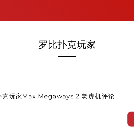
罗比扑克玩家
克玩家Max Megaways 2 老虎机评论