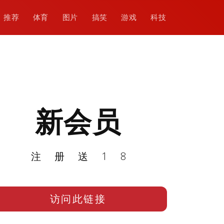
推荐
体育
图片
搞笑
游戏
科技
新会员
注册送18
访问此链接