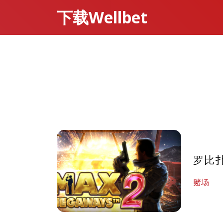
下载Wellbet
罗比扑
赌场