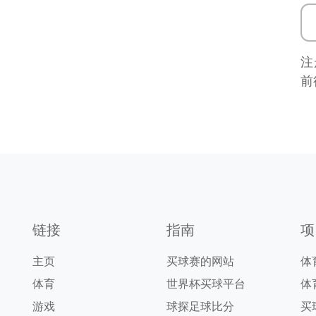
注
前
链接
指南
项
主页
买球赛的网站
体
体育
世界杯买球平台
体
游戏
球探足球比分
买