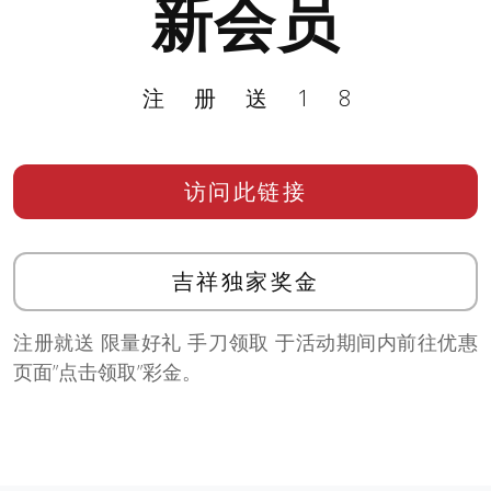
新会员
注册送18
访问此链接
吉祥独家奖金
注册就送 限量好礼 手刀领取 于活动期间内前往优惠
页面”点击领取”彩金。