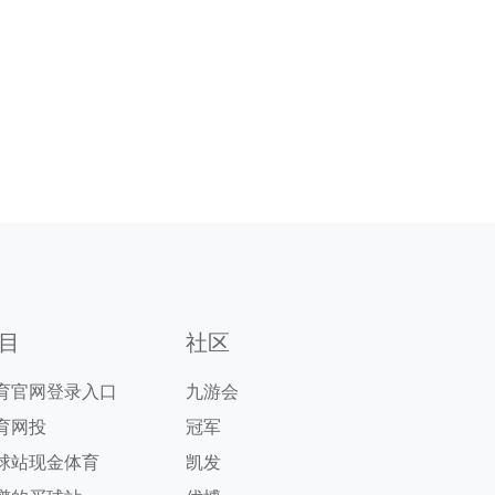
目
社区
育官网登录入口
九游会
育网投
冠军
球站现金体育
凯发