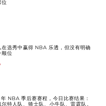
席位
甲
队在选秀中赢得 NBA 乐透，但没有明确
一顺位
A
4 年 NBA 季后赛赛程，今日比赛结果：
凯尔特人队、骑士队、小牛队、雷霆队。