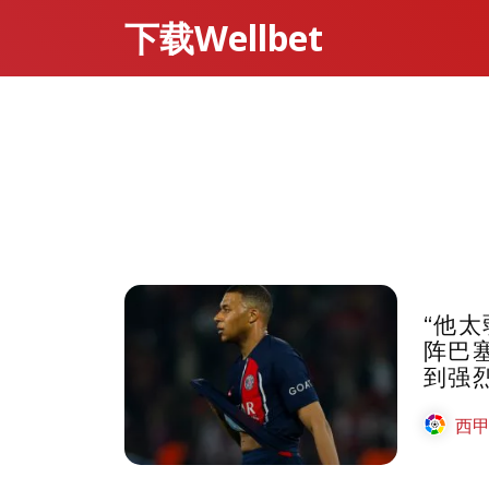
下载Wellbet
“他
阵巴
到强
西