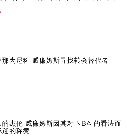
A
罗那为尼科·威廉姆斯寻找转会替代者
甲
的杰伦·威廉姆斯因其对 NBA 的看法而
球迷的称赞