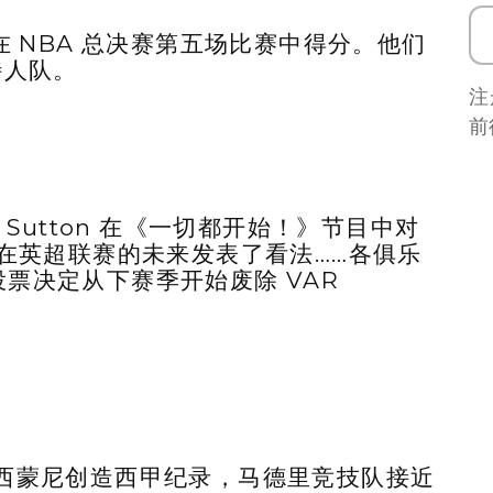
 NBA 总决赛第五场比赛中得分。他们
特人队。
注
前
is Sutton 在《一切都开始！》节目中对
R 在英超联赛的未来发表了看法……各俱乐
投票决定从下赛季开始废除 VAR
超
·西蒙尼创造西甲纪录，马德里竞技队接近