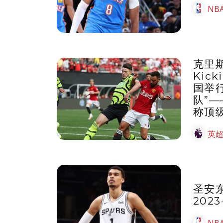
NB
克里斯·
Kic
国举
队”—
称顶
英
圣安东
202
NB