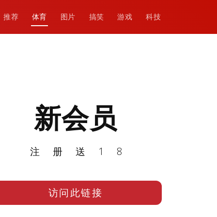
推荐
体育
图片
搞笑
游戏
科技
新会员
注册送18
访问此链接