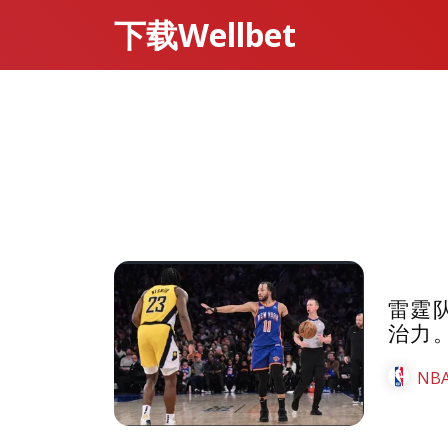
下载Wellbet
雷霆
治力
NB