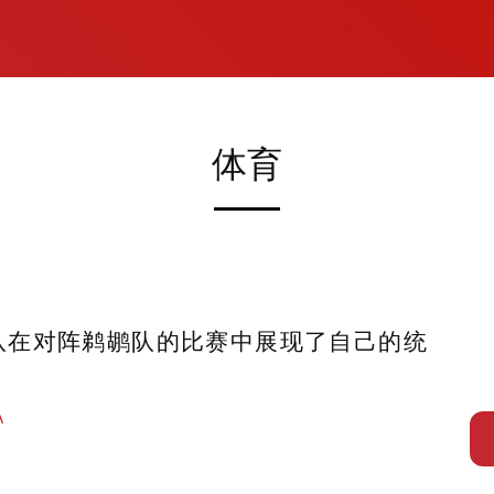
体育
队在对阵鹈鹕队的比赛中展现了自己的统
。
A