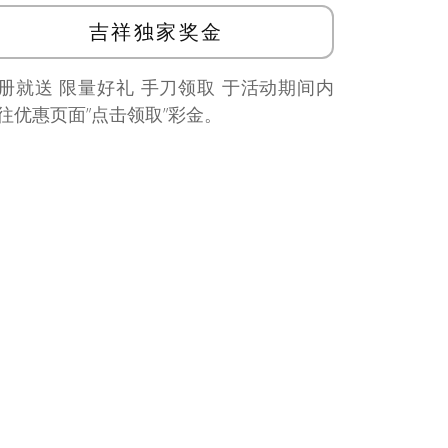
吉祥独家奖金
册就送 限量好礼 手刀领取 于活动期间内
往优惠页面”点击领取”彩金。