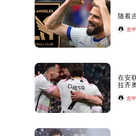
随着
意
在安
拉齐
意