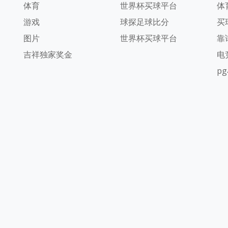
体育
世界杯买球平台
体
游戏
球探足球比分
买
图片
世界杯买球平台
靠
吉祥独家奖金
电
p